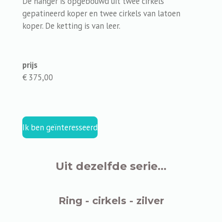
De hanger is opgebouwd uit twee cirkels
gepatineerd koper en twee cirkels van latoen
koper. De ketting is van leer.
prijs
€ 375,00
Ik ben geïnteresseerd
Uit dezelfde serie...
Ring - cirkels - zilver