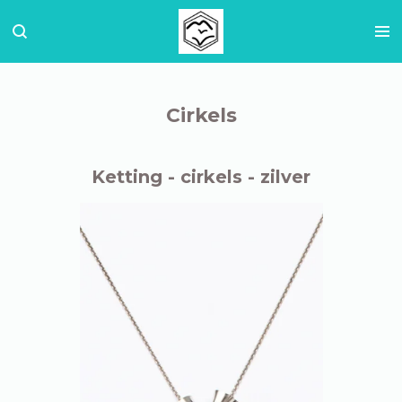
Ga
direct
naar
de
hoofdinhoud
Cirkels
Ketting - cirkels - zilver